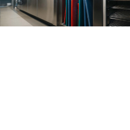
OVER QOOK!
Qook! is hét merk voor maatwerk horeca keukens van ongeë
kwaliteit. Gemak, modern design en degelijkheid zijn in de gr
oplossingen van Qook! smaakvol met elkaar verenigd in een
fornuis.
Qook! is een merk van
TALEN