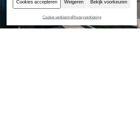
Cookies accepteren
Weigeren
Bekijk voorkeuren
Cookie verklaring
Privacyverklaring
ADRES
348-475555
Middellandse Zee 9
tec.nl
3446 CG Woerden
Open in maps
88-4576060