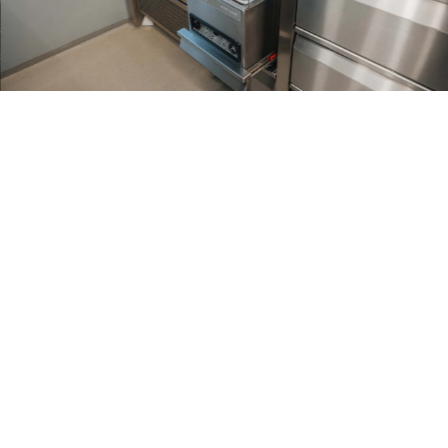
NAVIGATIE
CONTACT
venaarde
Home
+31 (0)
ootkeuken
Productinformatie
qook@qb
 naadloos
Stappenplan
Portfolio
SERVICE
Dealers
+31 (0)
Over ons